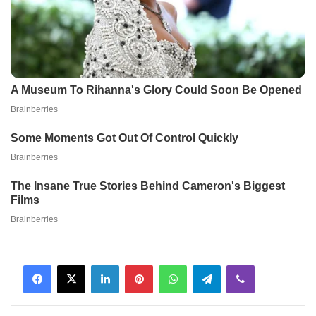
Facebook
X
LinkedIn
Pinterest
WhatsApp
Telegram
Viber