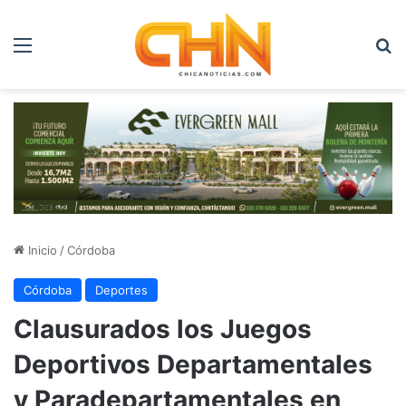
Menú
B
Inicio
/
Córdoba
Córdoba
Deportes
Clausurados los Juegos
Deportivos Departamentales
y Paradepartamentales en