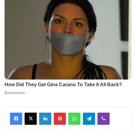
Facebook
X
LinkedIn
Pinterest
WhatsApp
Telegram
Viber