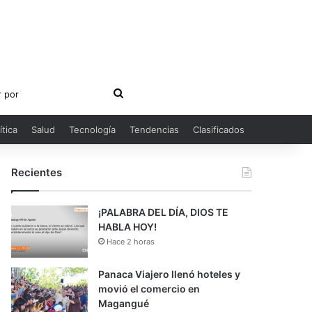
Buscar
por
ítica
Salud
Tecnología
Tendencias
Clasificados
Recientes
¡PALABRA DEL DÍA, DIOS TE
HABLA HOY!
Hace 2 horas
Panaca Viajero llenó hoteles y
movió el comercio en
Magangué