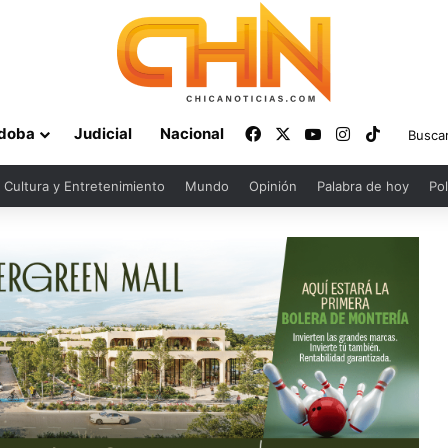
Facebook
X
YouTube
Instagram
TikTok
doba
Judicial
Nacional
Cultura y Entretenimiento
Mundo
Opinión
Palabra de hoy
Pol