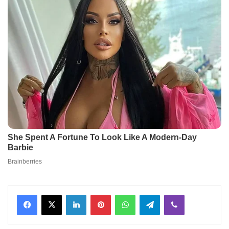
Facebook
X
LinkedIn
Pinterest
WhatsApp
Telegram
Viber