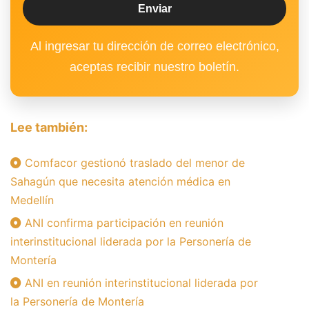
Al ingresar tu dirección de correo electrónico,
aceptas recibir nuestro boletín.
Lee también:
Comfacor gestionó traslado del menor de
Sahagún que necesita atención médica en
Medellín
ANI confirma participación en reunión
interinstitucional liderada por la Personería de
Montería
ANI en reunión interinstitucional liderada por
la Personería de Montería