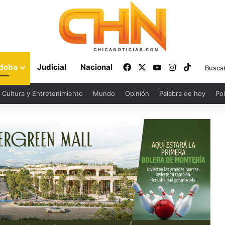
Facebook
X
YouTube
Instagram
TikTok
doba
Judicial
Nacional
Cultura y Entretenimiento
Mundo
Opinión
Palabra de hoy
Pol