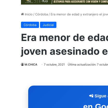
Inicio
/
Córdoba
/
Era menor de edad y extranjero el jo
Córdoba
Judicial
Era menor de edad
joven asesinado 
M.CHICA
7 octubre, 2021
Última actualización: 7 octub
📲 Sigue 
en Go