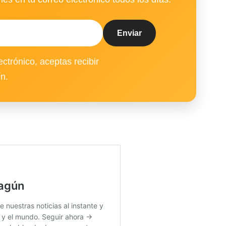
ectrónico, aceptas recibir
ín.