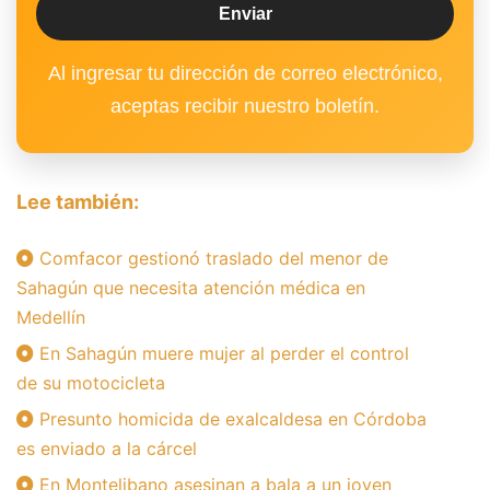
Al ingresar tu dirección de correo electrónico,
aceptas recibir nuestro boletín.
Lee también:
Comfacor gestionó traslado del menor de
Sahagún que necesita atención médica en
Medellín
En Sahagún muere mujer al perder el control
de su motocicleta
Presunto homicida de exalcaldesa en Córdoba
es enviado a la cárcel
En Montelibano asesinan a bala a un joven