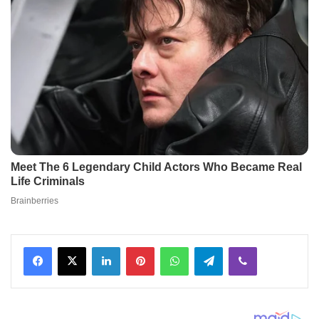
Facebook
X
LinkedIn
Pinterest
WhatsApp
Telegram
Viber