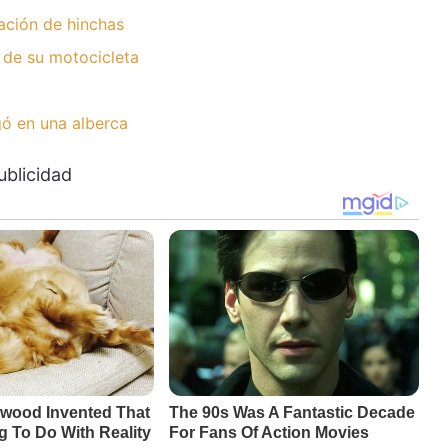
ación de hinchas
 de su motocicleta
ó en una alberca
ublicidad