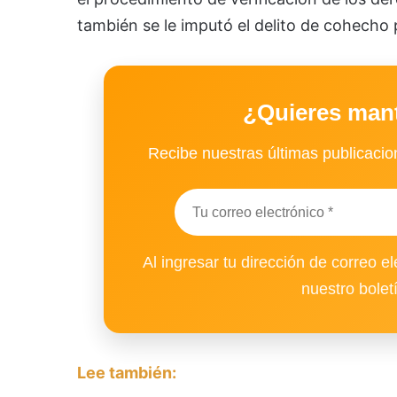
también se le imputó el delito de cohecho 
¿Quieres man
Recibe nuestras últimas publicacion
Al ingresar tu dirección de correo el
nuestro bolet
Lee también: