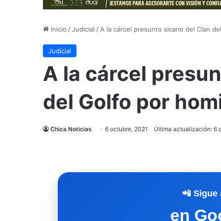
Inicio
/
Judicial
/
A la cárcel presunto sicario del Clan d
Judicial
A la cárcel presun
del Golfo por hom
Chica Noticias
6 octubre, 2021
Última actualización: 6 
📲 Sigue 
en Go