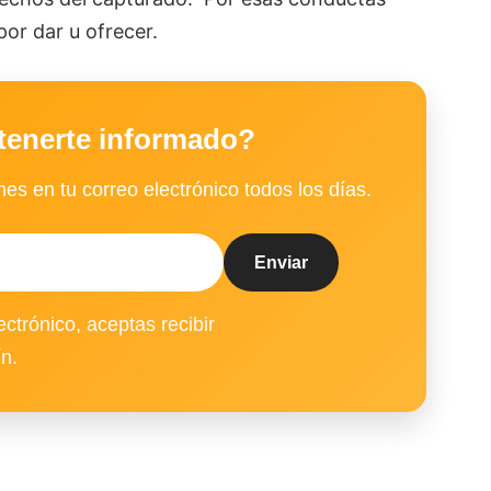
por dar u ofrecer.
tenerte informado?
es en tu correo electrónico todos los días.
ectrónico, aceptas recibir
ín.