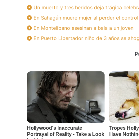
Un muerto y tres heridos deja trágica celebr
En Sahagún muere mujer al perder el control
En Montelibano asesinan a bala a un joven
En Puerto Libertador niño de 3 años se ahog
P