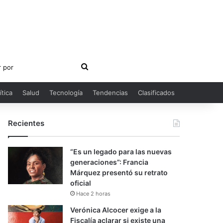
Buscar
por
ítica
Salud
Tecnología
Tendencias
Clasificados
Recientes
“Es un legado para las nuevas
generaciones”: Francia
Márquez presentó su retrato
oficial
Hace 2 horas
Verónica Alcocer exige a la
Fiscalía aclarar si existe una