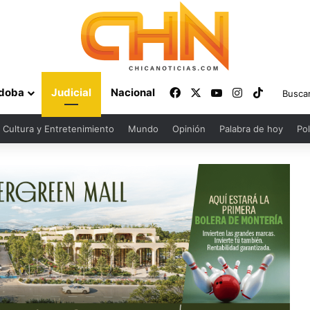
Facebook
X
YouTube
Instagram
TikTok
doba
Judicial
Nacional
Cultura y Entretenimiento
Mundo
Opinión
Palabra de hoy
Pol