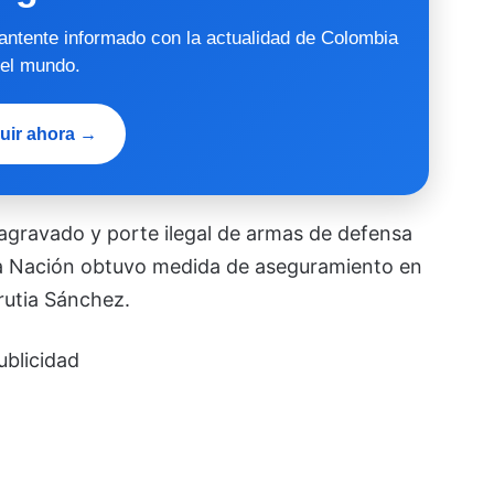
mantente informado con la actualidad de Colombia
 el mundo.
uir ahora →
gravado y porte ilegal de armas de defensa
 la Nación obtuvo medida de aseguramiento en
rutia Sánchez.
ublicidad