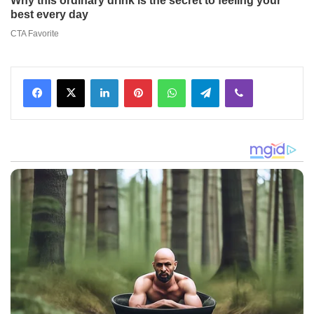
Facebook
X
LinkedIn
Pinterest
WhatsApp
Telegram
Viber