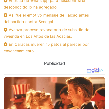
El truco de Whatsapp para descubrir si un
desconocido lo ha agregado
Así fue el emotivo mensaje de Falcao antes
del partido contra Senegal
Avanza proceso revocatorio de subsidio de
vivienda en Los Altos de las Acacias.
En Caracas mueren 15 patos al parecer por
envenenamiento
Publicidad