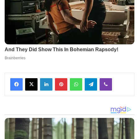
Facebook
X
LinkedIn
Pinterest
WhatsApp
Telegram
Viber