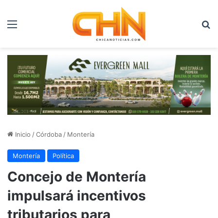
Menú
B
Inicio
/
Córdoba
/
Montería
Montería
Política
Concejo de Montería
impulsará incentivos
tributarios para