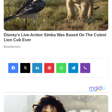
Facebook
X
LinkedIn
Pinterest
WhatsApp
Telegram
Viber