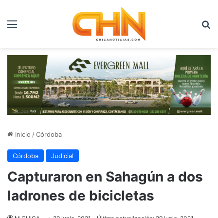
Menú
B
Inicio
/
Córdoba
Córdoba
Judicial
Capturaron en Sahagún a dos
ladrones de bicicletas