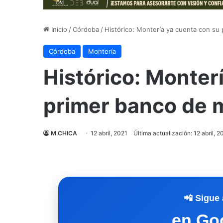
Inicio
/
Córdoba
/
Histórico: Montería ya cuenta con su
Córdoba
Montería
Histórico: Monter
primer banco de 
M.CHICA
12 abril, 2021
Última actualización: 12 abril, 2
📲 Sigue 
en Go