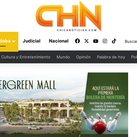
Facebook
X
YouTube
Instagram
TikTok
doba
Judicial
Nacional
Cultura y Entretenimiento
Mundo
Opinión
Palabra de hoy
Pol