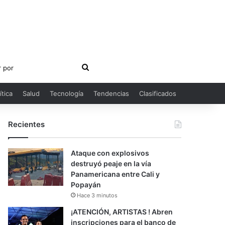
Buscar
por
ítica
Salud
Tecnología
Tendencias
Clasificados
Recientes
Ataque con explosivos
destruyó peaje en la vía
Panamericana entre Cali y
Popayán
Hace 3 minutos
¡ATENCIÓN, ARTISTAS ! Abren
inscripciones para el banco de