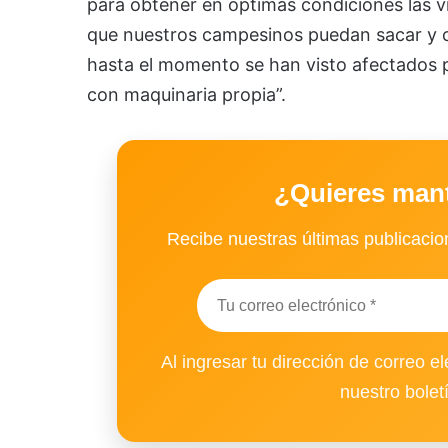
para obtener en óptimas condiciones las ví
que nuestros campesinos puedan sacar y c
hasta el momento se han visto afectados p
con maquinaria propia”.
¿Quieres man
Recibe nuestras últimas publicacion
Al ingresar tu dirección de correo el
nuestro bolet