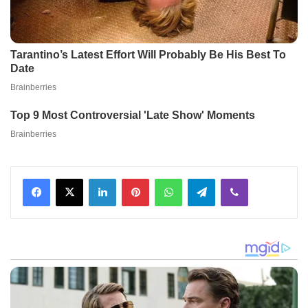
Facebook
X
LinkedIn
Pinterest
WhatsApp
Telegram
Viber