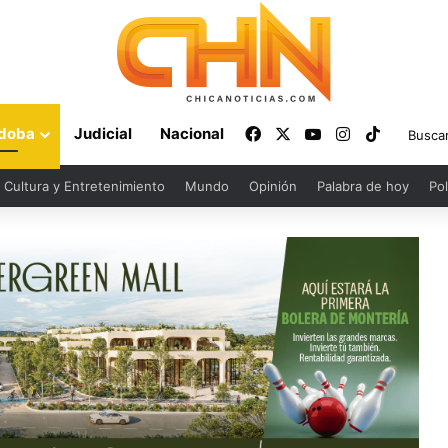
Facebook
X
YouTube
Instagram
TikTok
doba
Judicial
Nacional
Cultura y Entretenimiento
Mundo
Opinión
Palabra de hoy
Pol