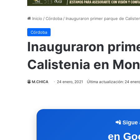
Inicio
/
Córdoba
/
Inauguraron primer parque de Caliste
Córdoba
Inauguraron prim
Calistenia en Mon
M.CHICA
24 enero, 2021
Última actualización: 24 ener
📲 Sigue 
en Go