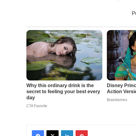
P
Facebook
X
LinkedIn
Pinterest