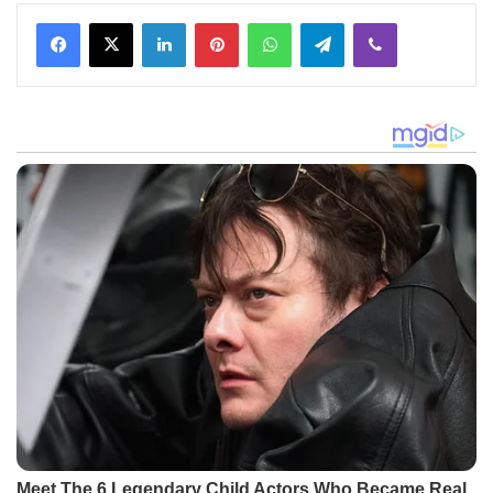
Facebook
X
LinkedIn
Pinterest
WhatsApp
Telegram
Viber