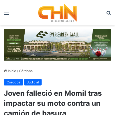
Menú
B
Inicio
/
Córdoba
Córdoba
Judicial
Joven falleció en Momil tras
impactar su moto contra un
camión de basura