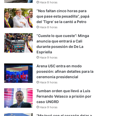
Hace 8 horas
“Nos faltan cinco horas para
que pase esta pesadilla”, papá
del ‘Tigre’ se la cantó a Petro
Hace 8 horas
“Cueste lo que cueste”: Minga
anuncia que entrará a Cali
durante posesión de De La
Espriella
Hace 9 horas
Arena USC entra en modo
posesión: afinan detalles para la
ceremonia presidencial
Hace 9 horas
Tumban orden que llevó a Luis
Fernando Velasco a prisión por
caso UNGRD
Hace 9 horas
“Me tocó con el corazón dejar a