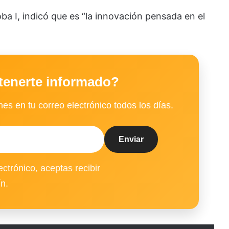
ba I, indicó que es “la innovación pensada en el
tenerte informado?
es en tu correo electrónico todos los días.
ectrónico, aceptas recibir
ín.