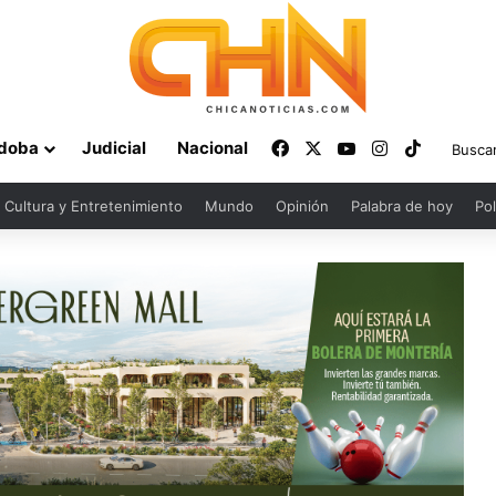
Facebook
X
YouTube
Instagram
TikTok
doba
Judicial
Nacional
Cultura y Entretenimiento
Mundo
Opinión
Palabra de hoy
Pol