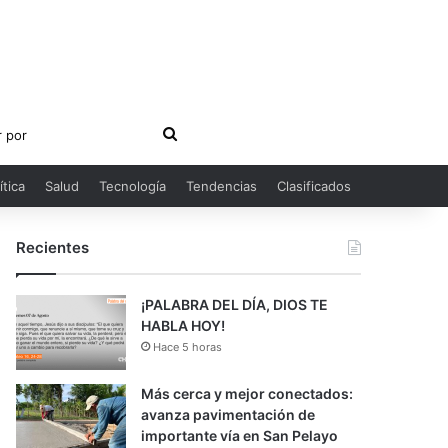
Buscar
por
ítica
Salud
Tecnología
Tendencias
Clasificados
Recientes
¡PALABRA DEL DÍA, DIOS TE
HABLA HOY!
Hace 5 horas
Más cerca y mejor conectados:
avanza pavimentación de
importante vía en San Pelayo