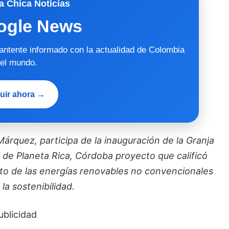
a Chica Noticias
ogle News
mantente informado con la actualidad de Colombia
 el mundo.
uir ahora →
árquez, participa de la inauguración de la Granja
o de Planeta Rica, Córdoba proyecto que calificó
to de las energías renovables no convencionales
 la sostenibilidad.
ublicidad