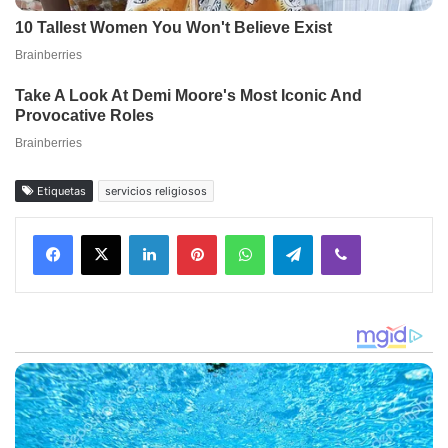
Etiquetas
servicios religiosos
Facebook
X
LinkedIn
Pinterest
WhatsApp
Telegram
Viber