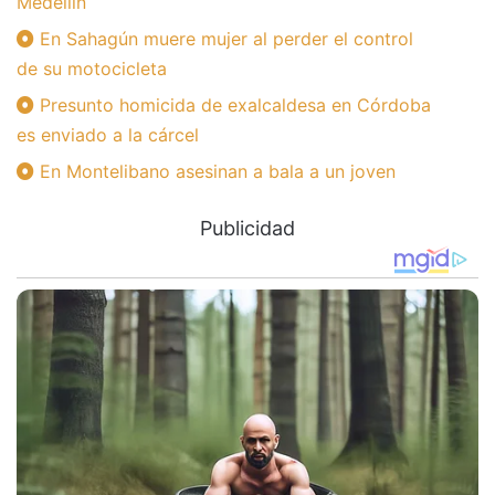
Medellín
En Sahagún muere mujer al perder el control
de su motocicleta
Presunto homicida de exalcaldesa en Córdoba
es enviado a la cárcel
En Montelibano asesinan a bala a un joven
Publicidad