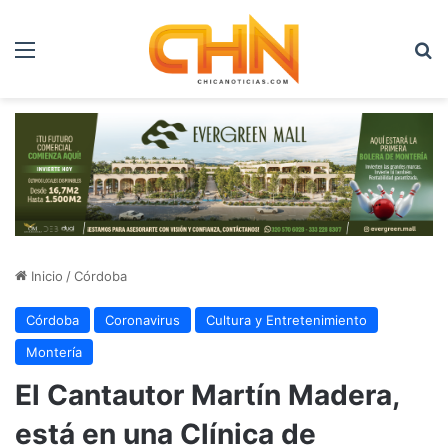
Menú
B
Inicio
/
Córdoba
Córdoba
Coronavirus
Cultura y Entretenimiento
Montería
El Cantautor Martín Madera,
está en una Clínica de