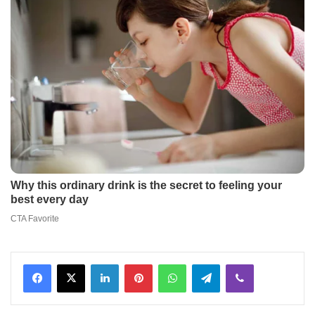
Facebook
X
LinkedIn
Pinterest
WhatsApp
Telegram
Viber