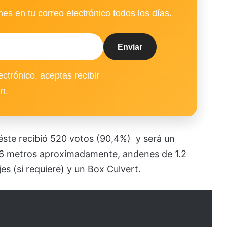
es en tu correo electrónico todos los días.
ectrónico, aceptas recibir
ín.
 éste recibió 520 votos (90,4%) y será un
 6 metros aproximadamente, andenes de 1.2
es (si requiere) y un Box Culvert.