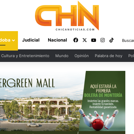
Facebook
X
YouTube
Instagram
TikTok
doba
Judicial
Nacional
Cultura y Entretenimiento
Mundo
Opinión
Palabra de hoy
Pol