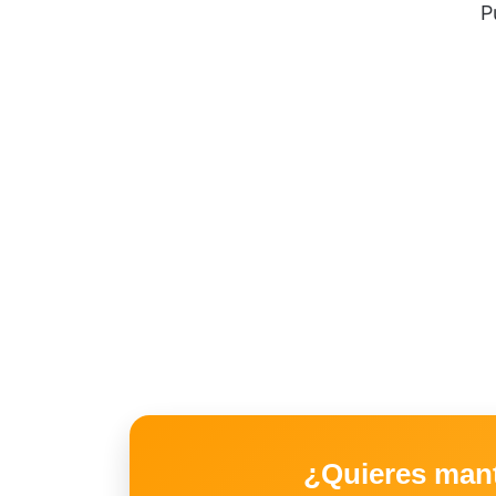
P
¿Quieres man