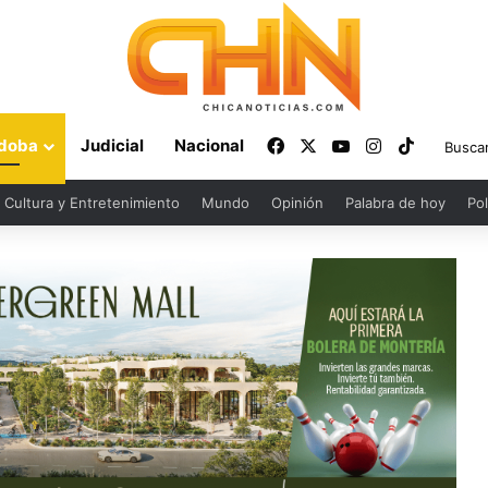
Facebook
X
YouTube
Instagram
TikTok
doba
Judicial
Nacional
Cultura y Entretenimiento
Mundo
Opinión
Palabra de hoy
Pol