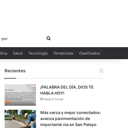
Buscar
por
ítica
Salud
Tecnología
Tendencias
Clasificados
Recientes
¡PALABRA DEL DÍA, DIOS TE
HABLA HOY!
Hace 5 horas
Más cerca y mejor conectados:
avanza pavimentación de
importante vía en San Pelayo