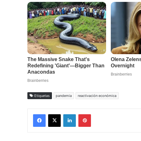
Etiquetas
pandemia
reactivación económica
Facebook
X
LinkedIn
Pinterest