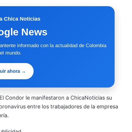
a Chica Noticias
ogle News
mantente informado con la actualidad de Colombia
 el mundo.
uir ahora →
l Condor le manifestaron a ChicaNoticias su
ronavirus entre los trabajadores de la empresa
ría.
ublicidad