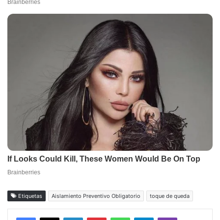
Etiquetas
Aislamiento Preventivo Obligatorio
toque de queda
Facebook
X
LinkedIn
Pinterest
WhatsApp
Telegram
Viber