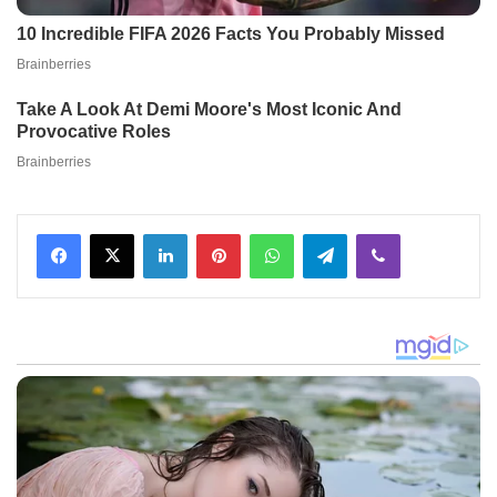
Facebook
X
LinkedIn
Pinterest
WhatsApp
Telegram
Viber