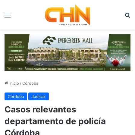
Menú
B
Inicio
/
Córdoba
Córdoba
Judicial
Casos relevantes
departamento de policía
Córdoba