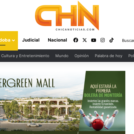
Facebook
X
YouTube
Instagram
TikTok
doba
Judicial
Nacional
Cultura y Entretenimiento
Mundo
Opinión
Palabra de hoy
Pol