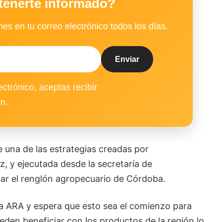
tenerte informado?
es en tu correo electrónico todos los días.
ectrónico, aceptas recibir
ín.
 una de las estrategias creadas por
, y ejecutada desde la secretaría de
ar el renglón agropecuario de Córdoba.
esa ARA y espera que esto sea el comienzo para
den beneficiar con los productos de la región lo