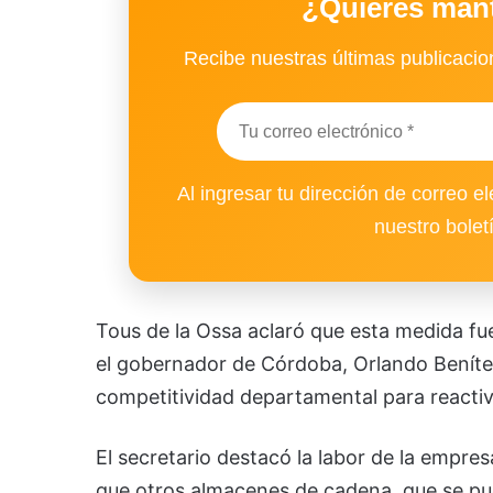
¿Quieres man
Recibe nuestras últimas publicacion
Al ingresar tu dirección de correo el
nuestro bolet
Tous de la Ossa aclaró que esta medida fue
el gobernador de Córdoba, Orlando Benítez
competitividad departamental para reactiv
El secretario destacó la labor de la empr
que otros almacenes de cadena, que se pue