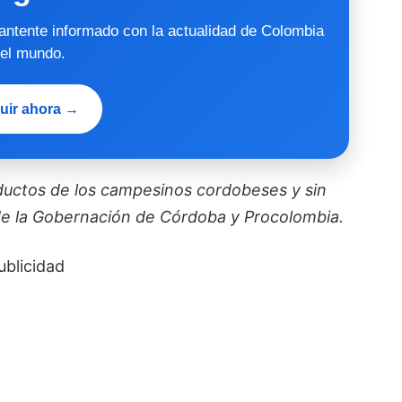
mantente informado con la actualidad de Colombia
 el mundo.
uir ahora →
ductos de los campesinos cordobeses y sin
 de la Gobernación de Córdoba y Procolombia.
ublicidad