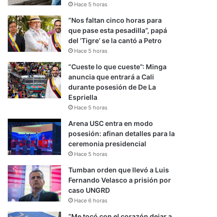
Hace 5 horas
“Nos faltan cinco horas para
que pase esta pesadilla”, papá
del ‘Tigre’ se la cantó a Petro
Hace 5 horas
“Cueste lo que cueste”: Minga
anuncia que entrará a Cali
durante posesión de De La
Espriella
Hace 5 horas
Arena USC entra en modo
posesión: afinan detalles para la
ceremonia presidencial
Hace 5 horas
Tumban orden que llevó a Luis
Fernando Velasco a prisión por
caso UNGRD
Hace 6 horas
“Me tocó con el corazón dejar a