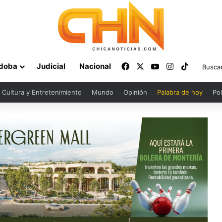
Facebook
X
YouTube
Instagram
TikTok
doba
Judicial
Nacional
Cultura y Entretenimiento
Mundo
Opinión
Palabra de hoy
Pol