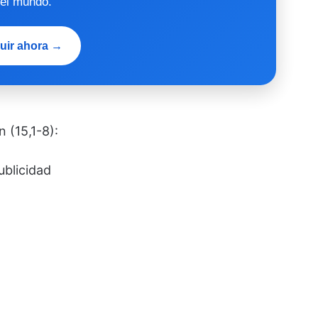
 el mundo.
uir ahora →
 (15,1-8):
ublicidad