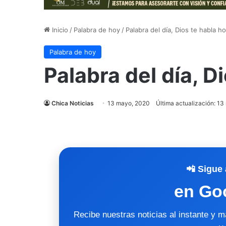
Inicio
/
Palabra de hoy
/
Palabra del día, Dios te habla h
Palabra de hoy
Palabra del día, D
Chica Noticias
13 mayo, 2020
Última actualización: 1
📲 Sigue 
en Go
Recibe nuestras noticias al instante y 