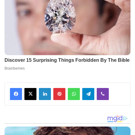
Facebook
X
LinkedIn
Pinterest
WhatsApp
Telegram
Viber