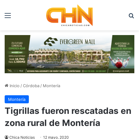
Menú
B
Inicio
/
Córdoba
/
Montería
Montería
Tigrillas fueron rescatadas en
zona rural de Montería
Chica Noticias
12 mayo, 2020