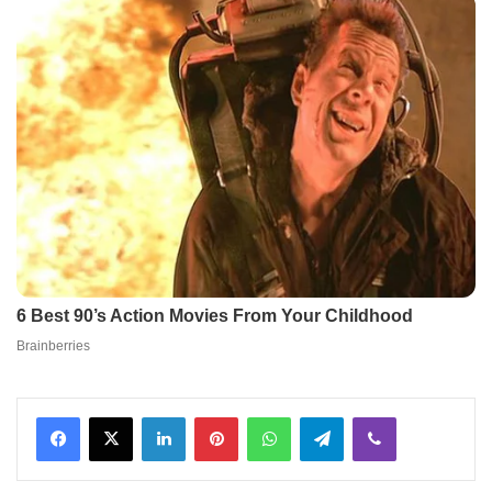
Facebook
X
LinkedIn
Pinterest
WhatsApp
Telegram
Viber