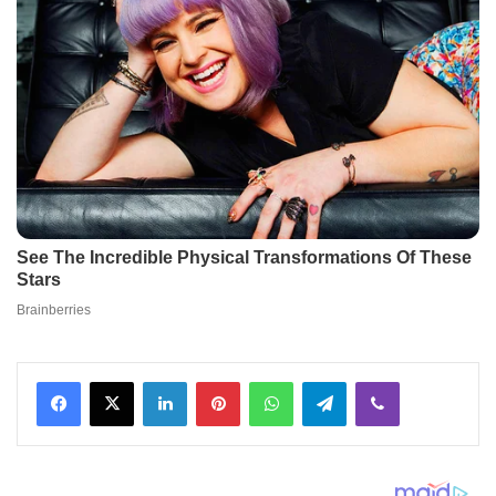
Facebook
X
LinkedIn
Pinterest
WhatsApp
Telegram
Viber