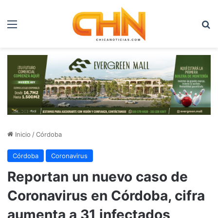
Menú
B
Inicio
/
Córdoba
Córdoba
Coronavirus
Reportan un nuevo caso de
Coronavirus en Córdoba, cifra
aumenta a 31 infectados