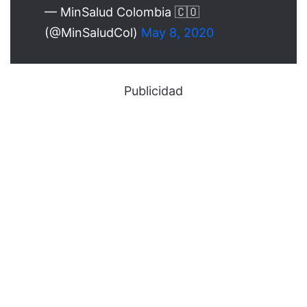
— MinSalud Colombia 🇨🇴
(@MinSaludCol)
May 8, 2020
Publicidad