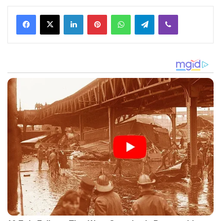
Facebook
X
LinkedIn
Pinterest
WhatsApp
Telegram
Viber