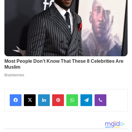
Facebook
X
LinkedIn
Pinterest
WhatsApp
Telegram
Viber