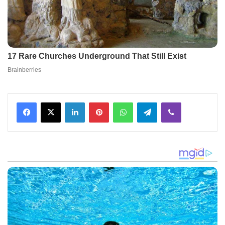
Facebook
X
LinkedIn
Pinterest
WhatsApp
Telegram
Viber