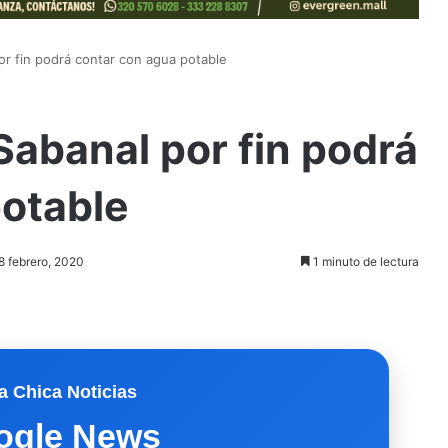
r fin podrá contar con agua potable
abanal por fin podrá
potable
8 febrero, 2020
1 minuto de lectura
a Chica Noticias
ogle News