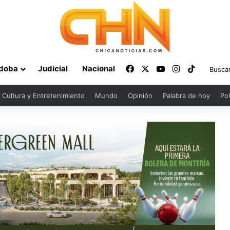
Facebook
X
YouTube
Instagram
TikTok
doba
Judicial
Nacional
Cultura y Entretenimiento
Mundo
Opinión
Palabra de hoy
Pol