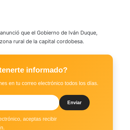
 anunció que el Gobierno de Iván Duque,
zona rural de la capital cordobesa.
tenerte informado?
es en tu correo electrónico todos los días.
ectrónico, aceptas recibir
ín.