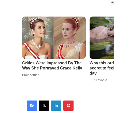
P
Facebook
X
LinkedIn
Pinterest