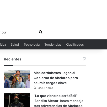
Buscar
por
ítica
Salud
Tecnología
Tendencias
Clasificados
Recientes
Más cordobeses llegan al
Gobierno de Abelardo para
asumir cargos clave
Hace 3 horas
“Lo que viene no será fácil”:
‘Bendito Menor’ lanza mensaje
tras advertencias de Abelardo