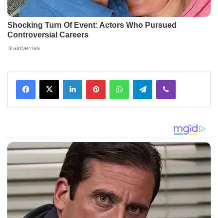
Facebook
X
LinkedIn
Pinterest
WhatsApp
Telegram
Viber