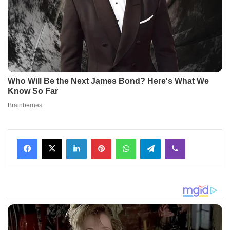
Facebook
X
LinkedIn
Pinterest
WhatsApp
Telegram
Viber