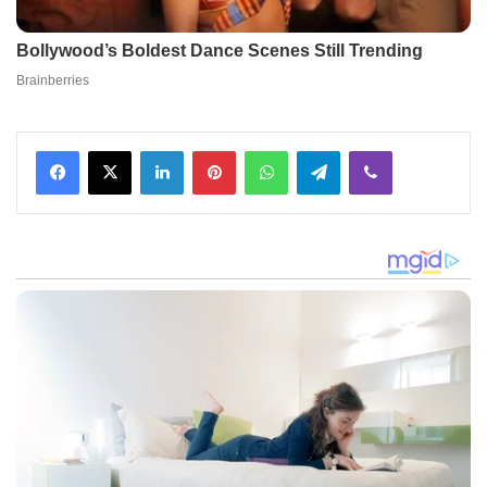
Facebook
X
LinkedIn
Pinterest
WhatsApp
Telegram
Viber