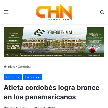
Menú
B
Inicio
/
Córdoba
Córdoba
Deportes
Atleta cordobés logra bronce
en los panamericanos