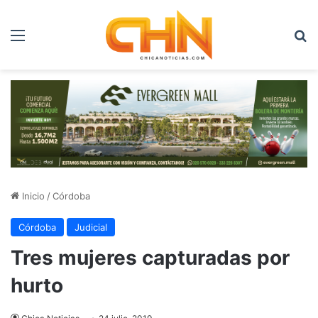
Menú
B
Inicio
/
Córdoba
Córdoba
Judicial
Tres mujeres capturadas por
hurto