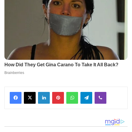
Facebook
X
LinkedIn
Pinterest
WhatsApp
Telegram
Viber