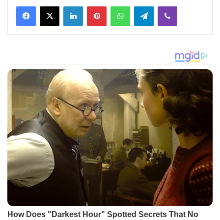
Facebook
X
LinkedIn
Pinterest
WhatsApp
Telegram
Viber