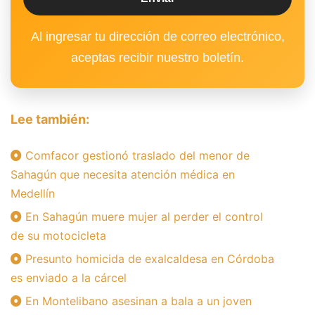
Al ingresar tu dirección de correo electrónico,
aceptas recibir nuestro boletín.
Lee también:
Comfacor gestionó traslado del menor de
Sahagún que necesita atención médica en
Medellín
En Sahagún muere mujer al perder el control
de su motocicleta
Presunto homicida de exalcaldesa en Córdoba
es enviado a la cárcel
En Montelibano asesinan a bala a un joven