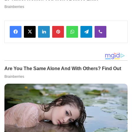
Facebook
X
LinkedIn
Pinterest
WhatsApp
Telegram
Viber