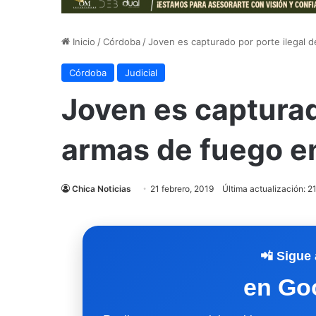
Inicio
/
Córdoba
/
Joven es capturado por porte ilegal 
Córdoba
Judicial
Joven es capturad
armas de fuego en
Chica Noticias
21 febrero, 2019
Última actualización: 2
📲 Sigue 
en Go