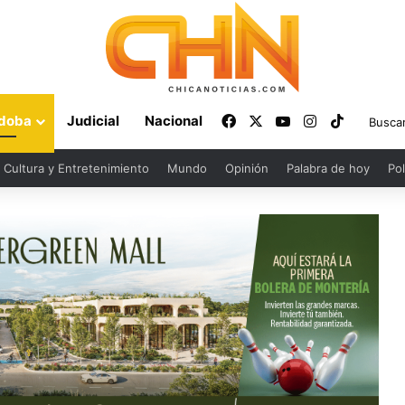
Facebook
X
YouTube
Instagram
TikTok
doba
Judicial
Nacional
Cultura y Entretenimiento
Mundo
Opinión
Palabra de hoy
Pol