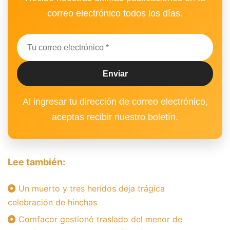
correo electrónico todos los días.
Al ingresar tu dirección de correo electrónico,
aceptas recibir nuestro boletín.
Lee también:
Un muerto y tres heridos deja trágica
celebración de hinchas
Comfacor gestionó traslado del menor de