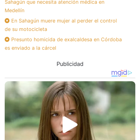
Sahagún que necesita atención médica en
Medellín
En Sahagún muere mujer al perder el control
de su motocicleta
Presunto homicida de exalcaldesa en Córdoba
es enviado a la cárcel
Publicidad