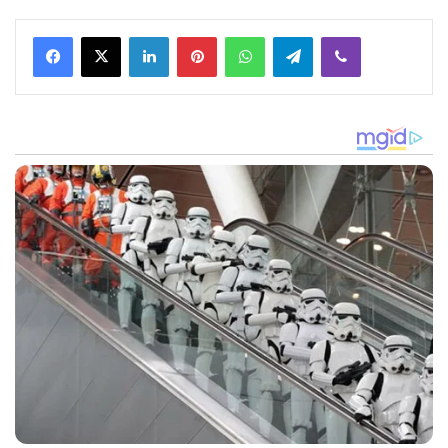
Facebook
X
LinkedIn
Pinterest
WhatsApp
Telegram
Viber