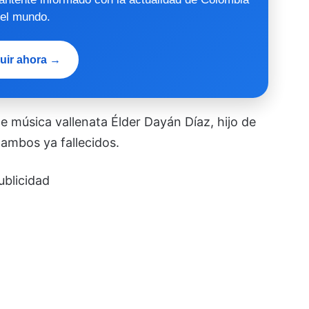
 el mundo.
uir ahora →
e música vallenata Élder Dayán Díaz, hijo de
ambos ya fallecidos.
ublicidad