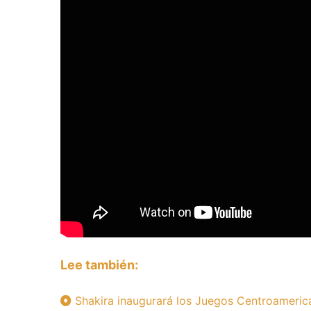
Lee también:
Shakira inaugurará los Juegos Centroameric