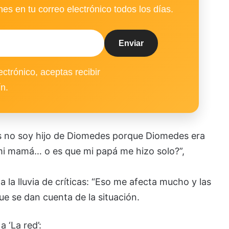
es en tu correo electrónico todos los días.
ectrónico, aceptas recibir
ín.
es no soy hijo de Diomedes porque Diomedes era
mi mamá… o es que mi papá me hizo solo?”,
la lluvia de críticas: “Eso me afecta mucho y las
e se dan cuenta de la situación.
 ‘La red’: