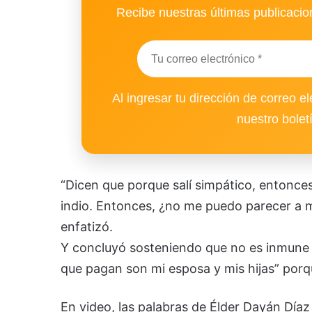
Recibe nuestras últimas publicacion
Al ingresar tu dirección de correo el
nuestro bolet
“Dicen que porque salí simpático, entonc
indio. Entonces, ¿no me puedo parecer a 
enfatizó.
Y concluyó sosteniendo que no es inmune a 
que pagan son mi esposa y mis hijas” porqu
En video, las palabras de Élder Dayán Díaz a