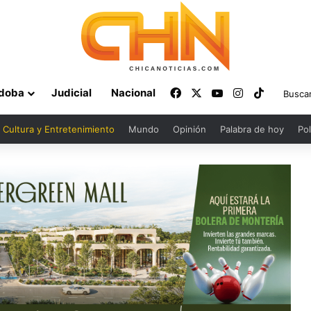
Facebook
X
YouTube
Instagram
TikTok
doba
Judicial
Nacional
Cultura y Entretenimiento
Mundo
Opinión
Palabra de hoy
Pol