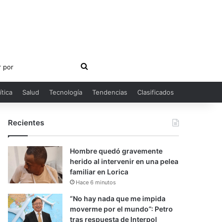
Buscar
por
ítica
Salud
Tecnología
Tendencias
Clasificados
Recientes
Hombre quedó gravemente
herido al intervenir en una pelea
familiar en Lorica
Hace 6 minutos
“No hay nada que me impida
moverme por el mundo”: Petro
tras respuesta de Interpol