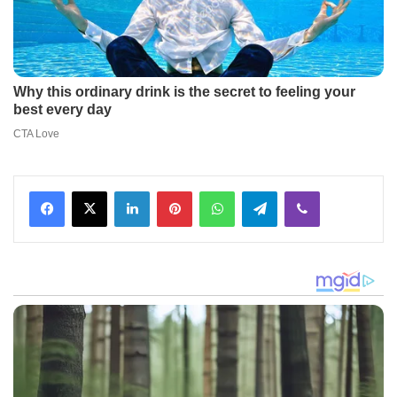
Facebook
X
LinkedIn
Pinterest
WhatsApp
Telegram
Viber