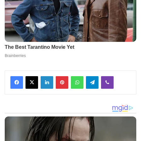
Facebook
X
LinkedIn
Pinterest
WhatsApp
Telegram
Viber