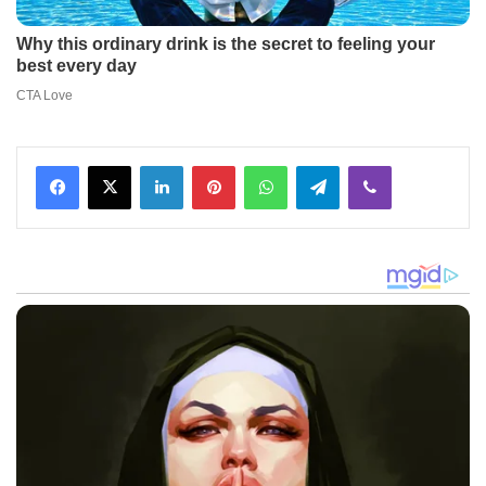
Facebook
X
LinkedIn
Pinterest
WhatsApp
Telegram
Viber