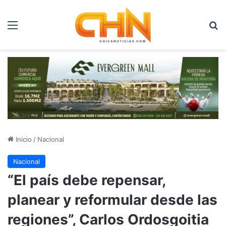
Menú
B
Inicio
/
Nacional
Nacional
“El país debe repensar,
planear y reformular desde las
regiones”, Carlos Ordosgoitia