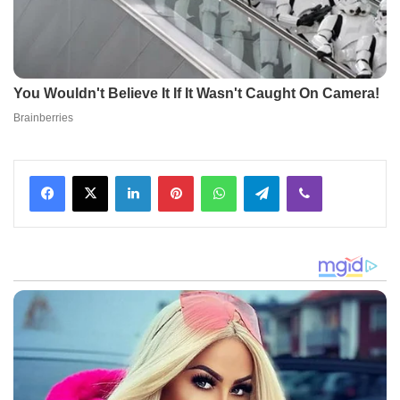
Facebook
X
LinkedIn
Pinterest
WhatsApp
Telegram
Viber