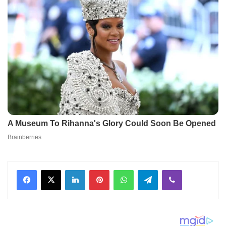
Facebook
X
LinkedIn
Pinterest
WhatsApp
Telegram
Viber