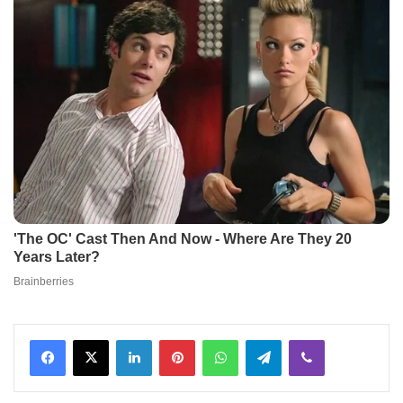
Facebook
X
LinkedIn
Pinterest
WhatsApp
Telegram
Viber