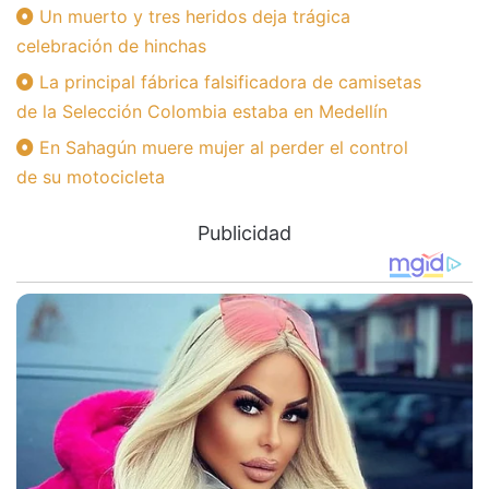
Un muerto y tres heridos deja trágica
celebración de hinchas
La principal fábrica falsificadora de camisetas
de la Selección Colombia estaba en Medellín
En Sahagún muere mujer al perder el control
de su motocicleta
Publicidad