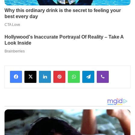
Facebook
X
LinkedIn
Pinterest
WhatsApp
Telegram
Viber