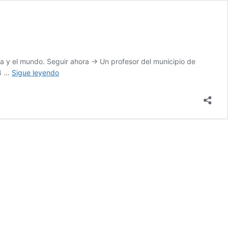
a y el mundo. Seguir ahora → Un profesor del municipio de
Profesor
14 …
Sigue leyendo
que
habría
abusado
de
estudiante
fue
enviado
a
prisión