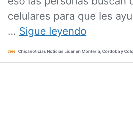
eso las personas buscan d
celulares para que les ay
Así
…
Sigue leyendo
puede
activar
la
Chicanoticias Noticias Líder en Montería, Córdoba y Co
alerta
de
terremoto
en
su
celular