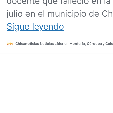
docente que falleció en l
julio en el municipio de C
Identifican
Sigue leyendo
a
docente
que
Chicanoticias Noticias Líder en Montería, Córdoba y Co
perdió
la
vida
en
accidente
de
tránsito
en
Chinú