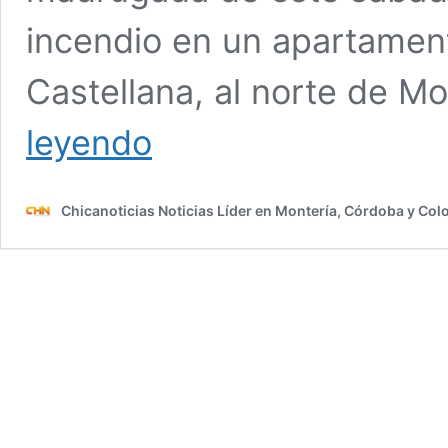
incendio en un apartament
Castellana, al norte de M
Patineta
leyendo
eléctrica
habría
provocado
Chicanoticias Noticias Líder en Montería, Córdoba y Co
incendio
que
arrasó
con
un
apartamento